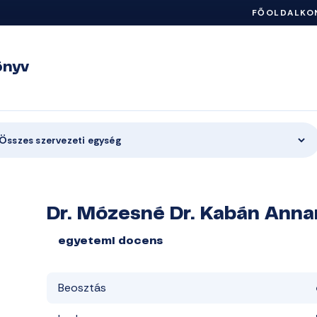
FŐOLDAL
KO
önyv
Összes szervezeti egység
Dr. Mózesné Dr. Kabán Anna
egyetemi docens
Beosztás