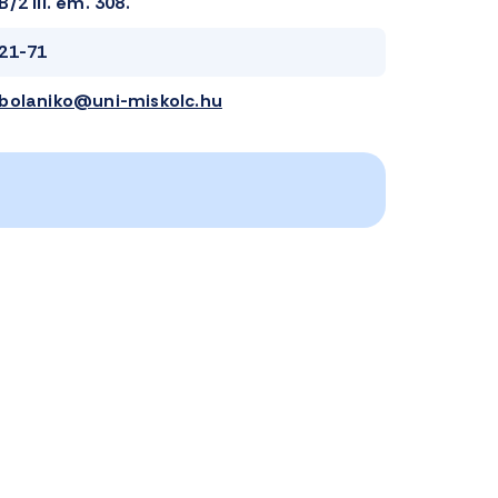
B/2 III. em. 308.
21-71
bolaniko@uni-miskolc.hu