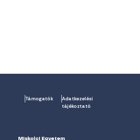
Támogatók
Adatkezelési
tájékoztató
Miskolci Egyetem