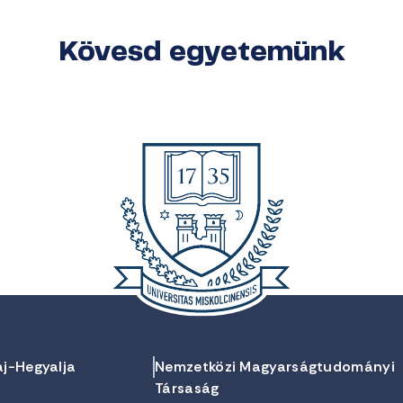
Kövesd egyetemünk
aj-Hegyalja
Nemzetközi Magyarságtudományi
Társaság