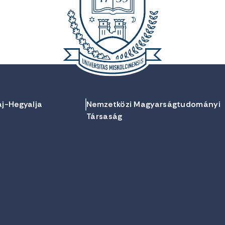
aj-Hegyalja
Nemzetközi Magyarságtudományi
Társaság