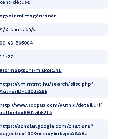
kandidátusa
egyetemi magántanár
A/2 II. em. 14/c
06-46-565064
11-27
gformos@uni-miskolc.hu
https://vm.mtmt.hu/search/slist.php?
AuthorID=10003289
http://www.scopus.com/authid/detail.url?
authorId=6602359215
https://scholar.google.com/citations?
pagesize=100&user=y4u5vpcAAAAJ