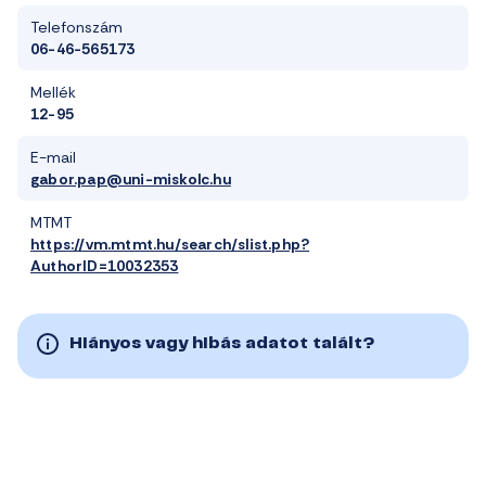
Telefonszám
06-46-565173
Mellék
12-95
E-mail
gabor.pap@uni-miskolc.hu
MTMT
https://vm.mtmt.hu/search/slist.php?
AuthorID=10032353
Hiányos vagy hibás adatot talált?