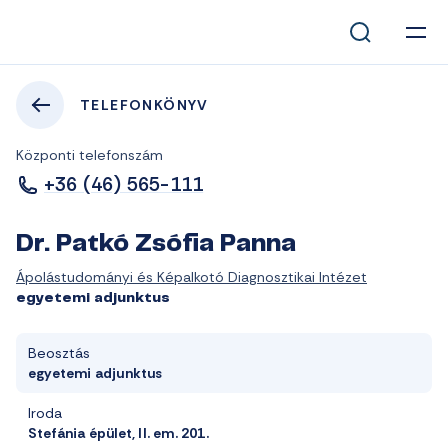
TELEFONKÖNYV
Központi telefonszám
+36 (46) 565-111
Dr. Patkó Zsófia Panna
Ápolástudományi és Képalkotó Diagnosztikai Intézet
egyetemi adjunktus
Beosztás
egyetemi adjunktus
Iroda
Stefánia épület, II. em. 201.