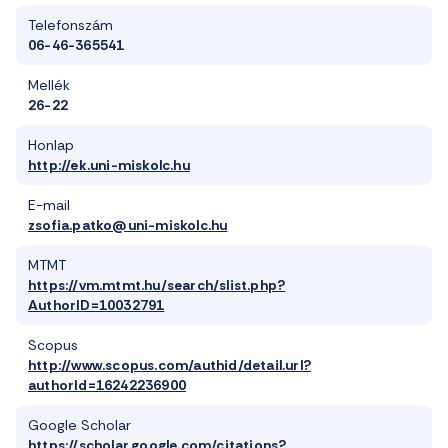
Telefonszám
06-46-365541
Mellék
26-22
Honlap
http://ek.uni-miskolc.hu
E-mail
zsofia.patko@uni-miskolc.hu
MTMT
https://vm.mtmt.hu/search/slist.php?
AuthorID=10032791
Scopus
http://www.scopus.com/authid/detail.url?
authorId=16242236900
Google Scholar
https://scholar.google.com/citations?