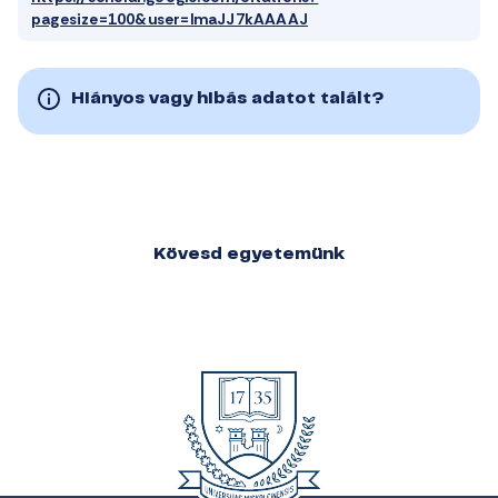
pagesize=100&user=lmaJJ7kAAAAJ
Hiányos vagy hibás adatot talált?
Kövesd egyetemünk