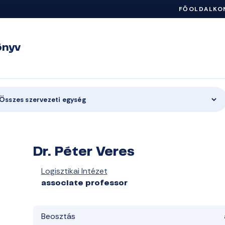
FŐOLDAL
KO
önyv
Összes szervezeti egység
Dr. Péter Veres
Logisztikai Intézet
associate professor
Beosztás