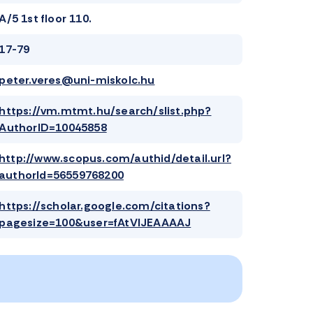
A/5 1st floor 110.
17-79
peter.veres@uni-miskolc.hu
https://vm.mtmt.hu/search/slist.php?
AuthorID=10045858
http://www.scopus.com/authid/detail.url?
authorId=56559768200
https://scholar.google.com/citations?
pagesize=100&user=fAtVlJEAAAAJ