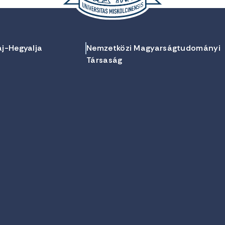
aj-Hegyalja
Nemzetközi Magyarságtudományi
Társaság