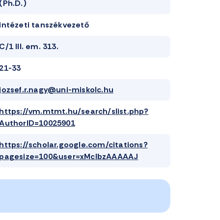
(Ph.D.)
intézeti tanszékvezető
C/1 III. em. 313.
21-33
jozsef.r.nagy@uni-miskolc.hu
https://vm.mtmt.hu/search/slist.php?
AuthorID=10025901
https://scholar.google.com/citations?
pagesize=100&user=xMclbzAAAAAJ