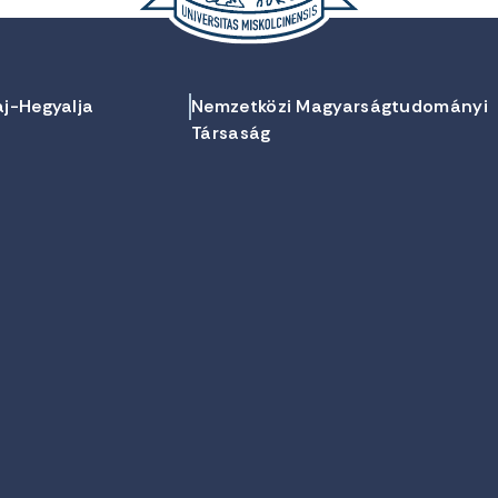
aj-Hegyalja
Nemzetközi Magyarságtudományi
Társaság