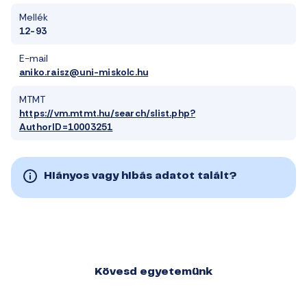
Mellék
12-93
E-mail
aniko.raisz@uni-miskolc.hu
MTMT
https://vm.mtmt.hu/search/slist.php?
AuthorID=10003251
Hiányos vagy hibás adatot talált?
Kövesd egyetemünk