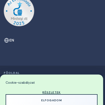
EN
FŐOLDAL
SZIMPÓZIUMOK LISTÁJA
© 2026 Miskolci Egyetem
Cookie-szabályzat
RÉSZLETEK
MADE WITH
BY
ELFOGADOM