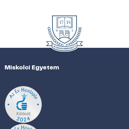
Miskolci Egyetem