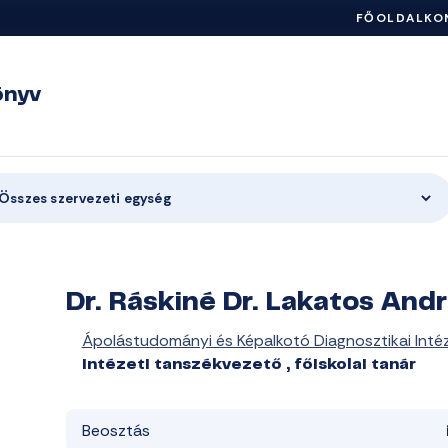
FŐOLDAL
KO
önyv
Összes szervezeti egység
Dr. Ráskiné Dr. Lakatos And
Ápolástudományi és Képalkotó Diagnosztikai Inté
intézeti tanszékvezető , főiskolai tanár
Beosztás