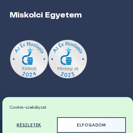
Miskolci Egyetem
Cookie-szabályzat
EN
RÉSZLETEK
ELFOGADOM
© 2026 Miskolci Egyetem