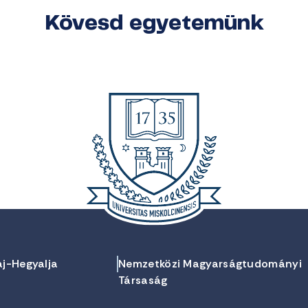
Kövesd egyetemünk
aj-Hegyalja
Nemzetközi Magyarságtudományi
Társaság