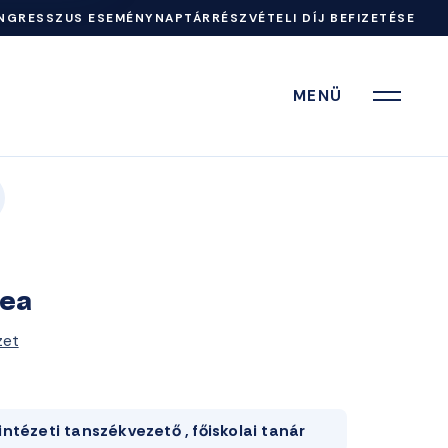
NGRESSZUS ESEMÉNYNAPTÁR
RÉSZVÉTELI DÍJ BEFIZETÉSE
MENÜ
rea
zet
intézeti tanszékvezető , főiskolai tanár