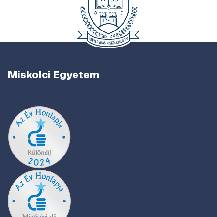
Miskolci Egyetem