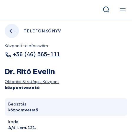
TELEFONKÖNYV
Központi telefonszám
+36 (46) 565-111
Dr. Ritó Evelin
Oktatási Stratégiai Központ
központvezető
Beosztás
központvezető
Iroda
A/4 I. em. 121.