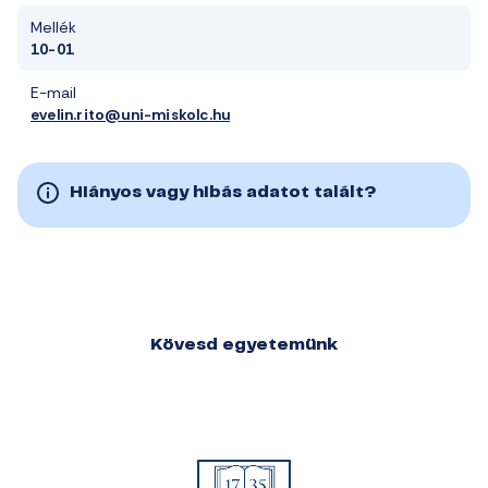
Mellék
10-01
E-mail
evelin.rito@uni-miskolc.hu
Hiányos vagy hibás adatot talált?
Kövesd egyetemünk