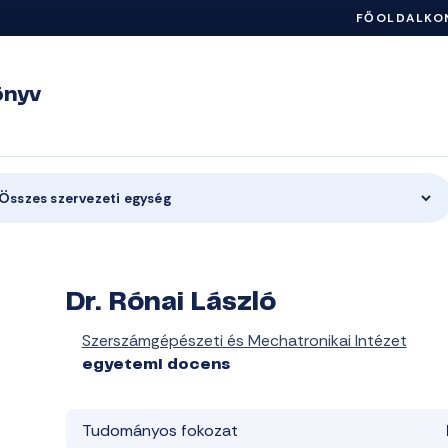
FŐOLDAL
KO
önyv
Összes szervezeti egység
Dr. Rónai László
Szerszámgépészeti és Mechatronikai Intézet
egyetemi docens
Tudományos fokozat