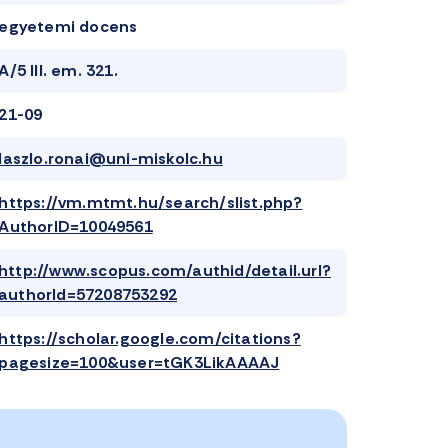
egyetemi docens
A/5 III. em. 321.
21-09
laszlo.ronai@uni-miskolc.hu
https://vm.mtmt.hu/search/slist.php?
AuthorID=10049561
http://www.scopus.com/authid/detail.url?
authorId=57208753292
https://scholar.google.com/citations?
pagesize=100&user=tGK3LikAAAAJ