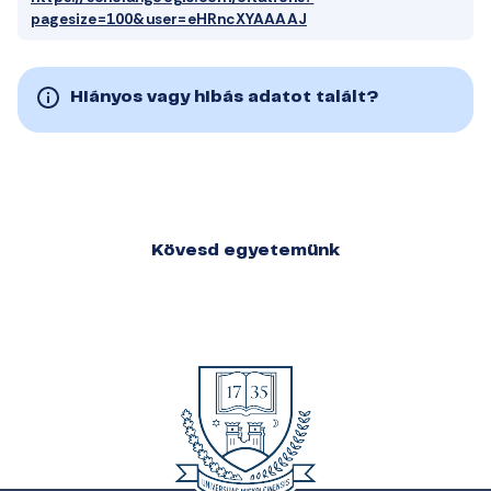
pagesize=100&user=eHRncXYAAAAJ
Hiányos vagy hibás adatot talált?
Kövesd egyetemünk