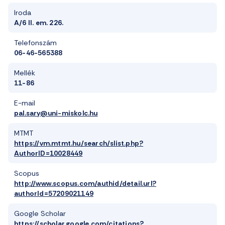
Iroda
A/6 II. em. 226.
Telefonszám
06-46-565388
Mellék
11-86
E-mail
pal.sary@uni-miskolc.hu
MTMT
https://vm.mtmt.hu/search/slist.php?
AuthorID=10028449
Scopus
http://www.scopus.com/authid/detail.url?
authorId=57209021149
Google Scholar
https://scholar.google.com/citations?