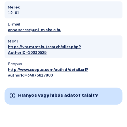
Mellék
12-01
E-mail
anna.seres@uni-miskolc.hu
MTMT
https://vm.mtmt.hu/search/slist.php?
AuthorID=10030525
Scopus
http://www.scopus.com/authid/detail.url?
authorId=34875817800
Hiányos vagy hibás adatot talált?