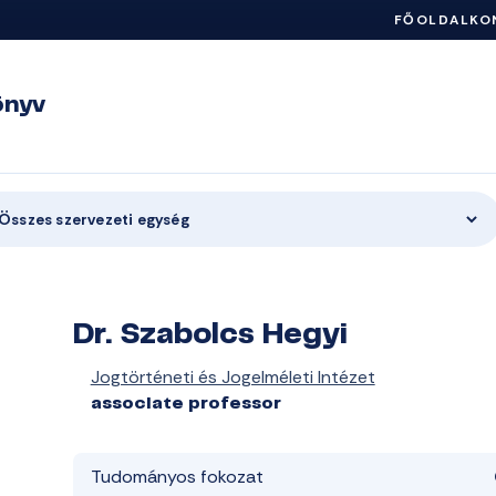
FŐOLDAL
KO
önyv
Összes szervezeti egység
Dr. Szabolcs Hegyi
Jogtörténeti és Jogelméleti Intézet
associate professor
Tudományos fokozat