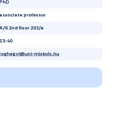
PhD
associate professor
A/6 2nd floor 202/a
23-40
joghegyi@uni-miskolc.hu