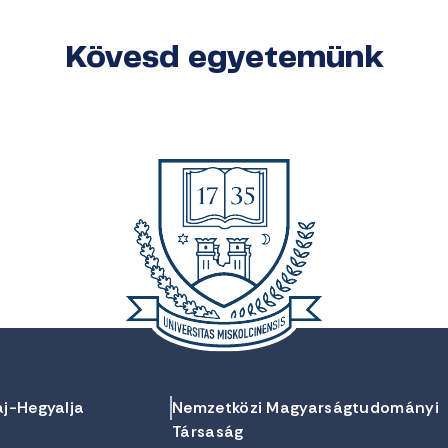
Kövesd egyetemünk
aj-Hegyalja
Nemzetközi Magyarságtudományi
Társaság