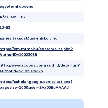
egyetemi docens
A/3 I. em. 107
12-83
agnes.takacs@uni-miskolc.hu
https://vm.mtmt.hu/search/slist.php?
AuthorID=10023068
http://www.scopus.com/authid/detail.url?
authorId=57195975325
https://scholar.google.com/citations?
pagesize=100&user=ZVx05BoAAAAJ