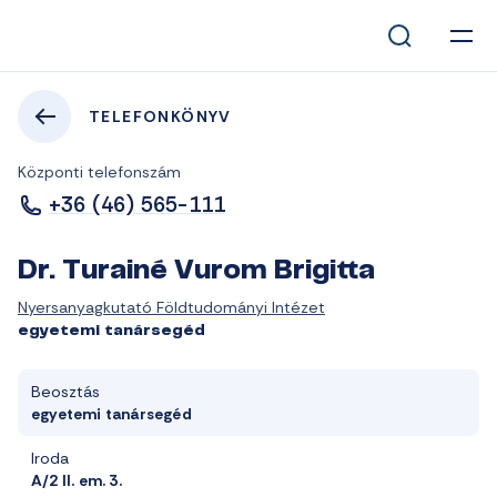
TELEFONKÖNYV
Központi telefonszám
+36 (46) 565-111
Dr. Turainé Vurom Brigitta
Nyersanyagkutató Földtudományi Intézet
egyetemi tanársegéd
Beosztás
egyetemi tanársegéd
Iroda
A/2 II. em. 3.