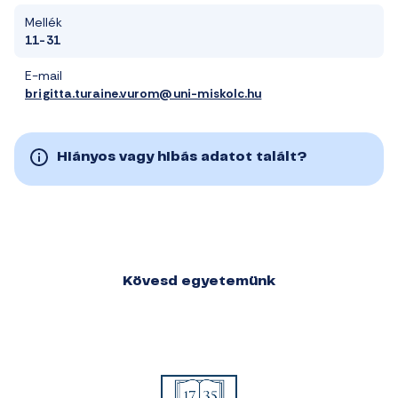
Mellék
11-31
E-mail
brigitta.turaine.vurom@uni-miskolc.hu
Hiányos vagy hibás adatot talált?
Kövesd egyetemünk