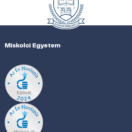
Miskolci Egyetem