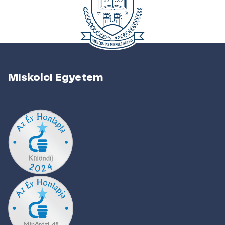
Miskolci Egyetem