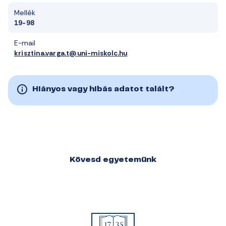
Mellék
19-98
E-mail
krisztina.varga.t@uni-miskolc.hu
Hiányos vagy hibás adatot talált?
Kövesd egyetemünk