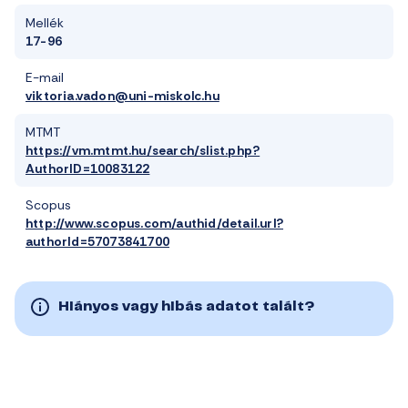
Mellék
17-96
E-mail
viktoria.vadon@uni-miskolc.hu
MTMT
https://vm.mtmt.hu/search/slist.php?
AuthorID=10083122
Scopus
http://www.scopus.com/authid/detail.url?
authorId=57073841700
Hiányos vagy hibás adatot talált?