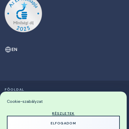
EN
FŐOLDAL
SZIMPÓZIUMOK LISTÁJA
© 2026 Miskolci Egyetem
Cookie-szabályzat
RÉSZLETEK
MADE WITH
BY
ELFOGADOM