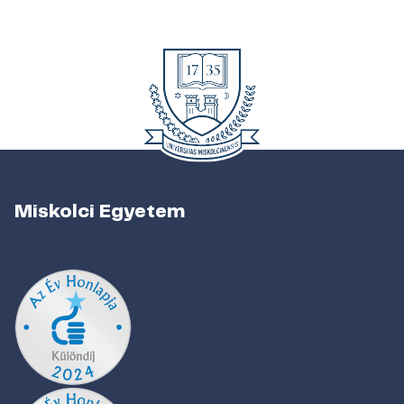
Miskolci Egyetem