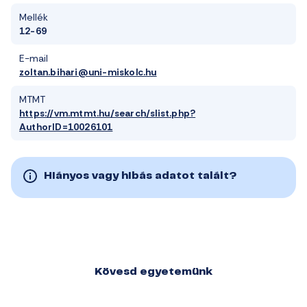
Mellék
12-69
E-mail
zoltan.bihari@uni-miskolc.hu
MTMT
https://vm.mtmt.hu/search/slist.php?
AuthorID=10026101
Hiányos vagy hibás adatot talált?
Kövesd egyetemünk