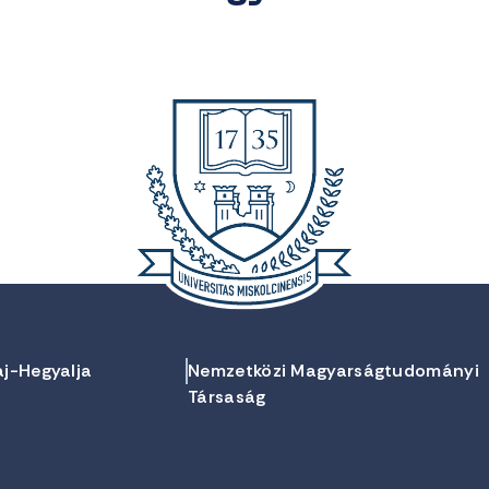
aj-Hegyalja
Nemzetközi Magyarságtudományi
Társaság