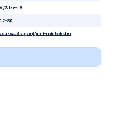
A/3 fszt. 5.
12-80
zsuzsa.dragar@uni-miskolc.hu