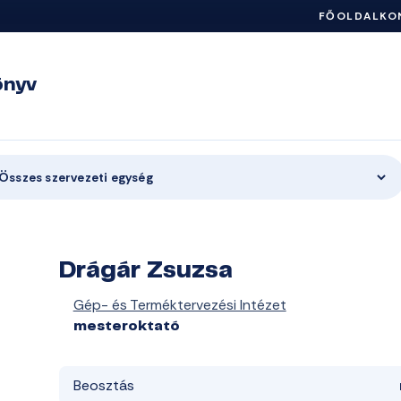
FŐOLDAL
KO
önyv
Összes szervezeti egység
Drágár Zsuzsa
Gép- és Terméktervezési Intézet
mesteroktató
Beosztás