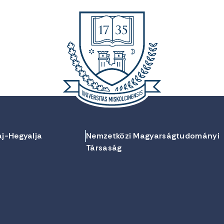
aj-Hegyalja
Nemzetközi Magyarságtudományi
Társaság