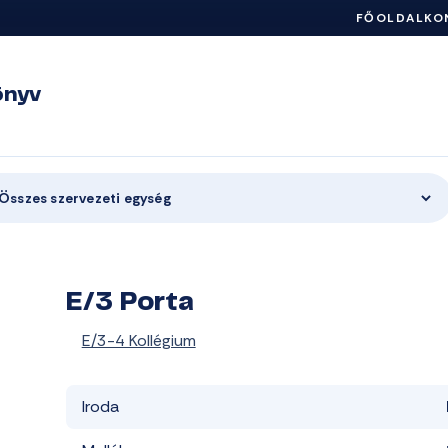
FŐOLDAL
KO
önyv
Összes szervezeti egység
E/3 Porta
E/3-4 Kollégium
Iroda