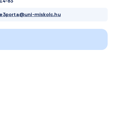
14-83
e3porta@uni-miskolc.hu