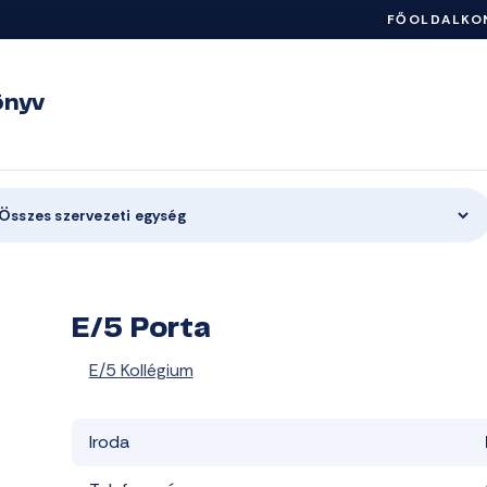
FŐOLDAL
KO
önyv
Összes szervezeti egység
E/5 Porta
E/5 Kollégium
Iroda