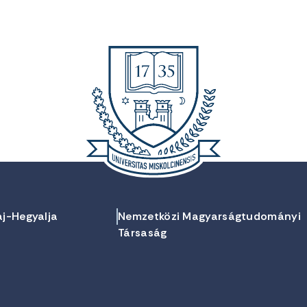
aj-Hegyalja
Nemzetközi Magyarságtudományi
Társaság