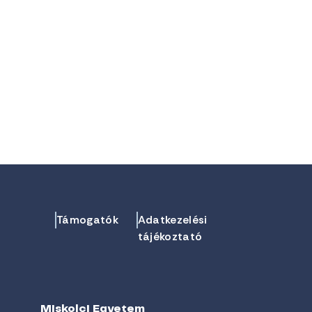
Támogatók
Adatkezelési
tájékoztató
Miskolci Egyetem