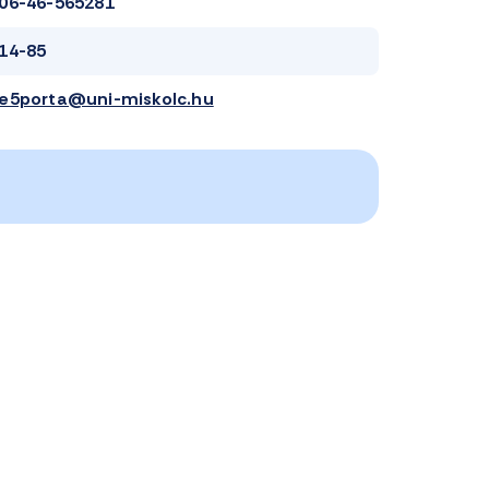
06-46-565281
14-85
e5porta@uni-miskolc.hu