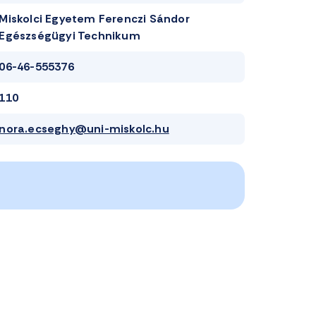
Miskolci Egyetem Ferenczi Sándor
Egészségügyi Technikum
06-46-555376
110
nora.ecseghy@uni-miskolc.hu