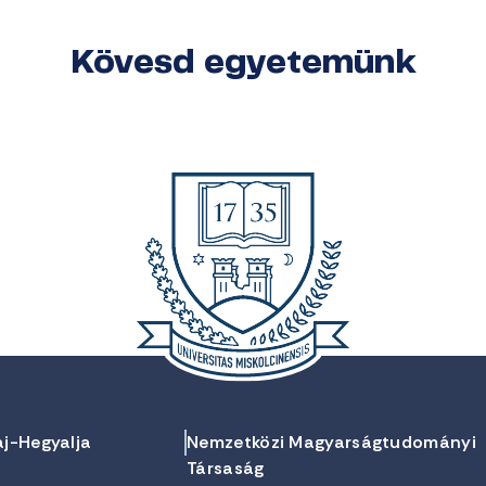
Kövesd egyetemünk
aj-Hegyalja
Nemzetközi Magyarságtudományi
Társaság