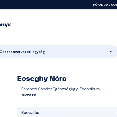
FŐOLDAL
KO
önyv
Összes szervezeti egység
Ecseghy Nóra
Ferenczi Sándor Egészségügyi Technikum
oktató
Beosztás