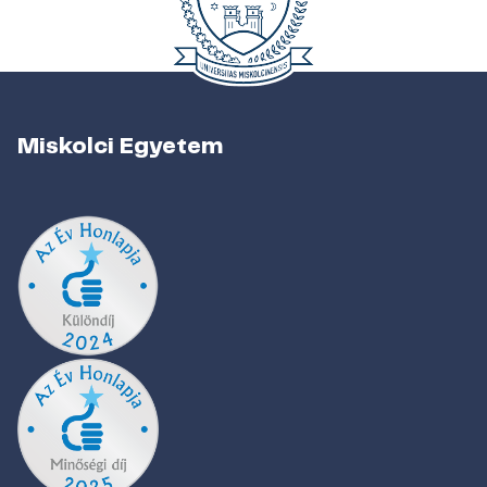
Miskolci Egyetem