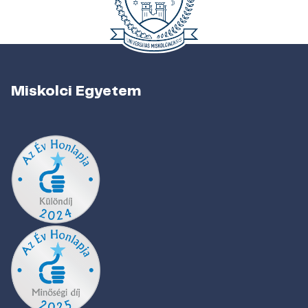
Miskolci Egyetem