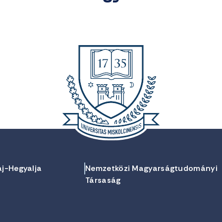
aj-Hegyalja
Nemzetközi Magyarságtudományi
Társaság