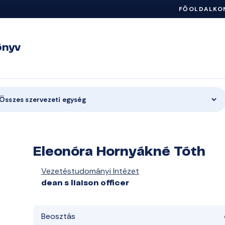
FŐOLDAL
KO
önyv
Összes szervezeti egység
Eleonóra Hornyákné Tóth
Vezetéstudományi Intézet
dean s liaison officer
Beosztás