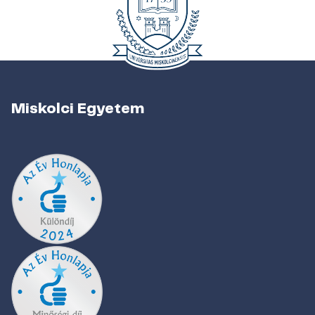
Miskolci Egyetem