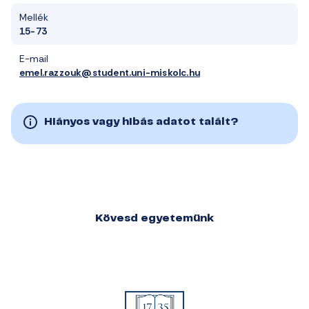
Mellék
15-73
E-mail
emel.razzouk@student.uni-miskolc.hu
Hiányos vagy hibás adatot talált?
Kövesd egyetemünk