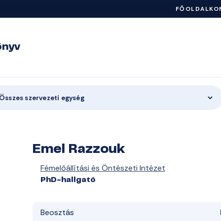
FŐOLDAL
KO
önyv
Összes szervezeti egység
Emel Razzouk
Fémelőállítási és Öntészeti Intézet
PhD-hallgató
Beosztás