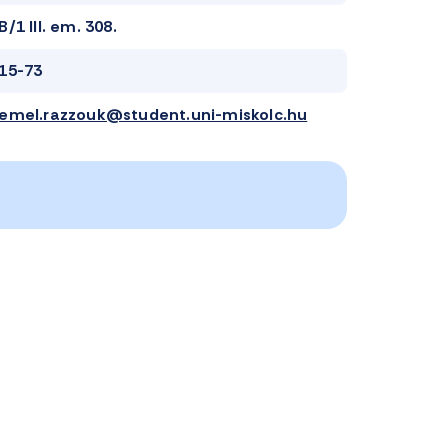
B/1 III. em. 308.
15-73
emel.razzouk@student.uni-miskolc.hu