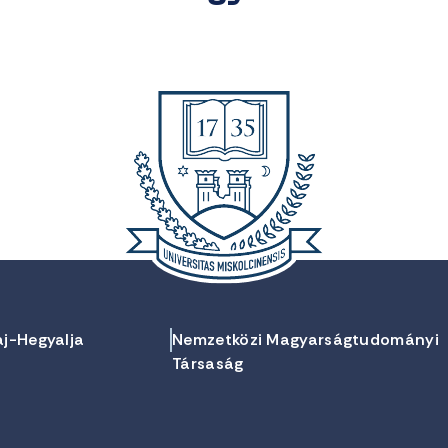
aj-Hegyalja
Nemzetközi Magyarságtudományi
Társaság