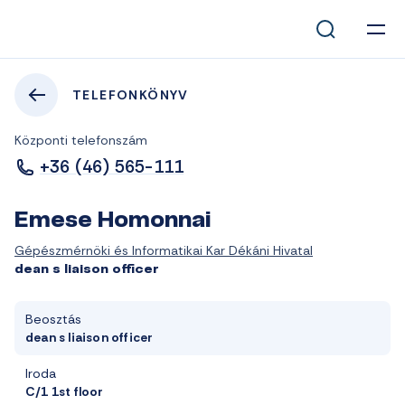
TELEFONKÖNYV
Központi telefonszám
+36 (46) 565-111
Emese Homonnai
Gépészmérnöki és Informatikai Kar Dékáni Hivatal
dean s liaison officer
Beosztás
dean s liaison officer
Iroda
C/1 1st floor