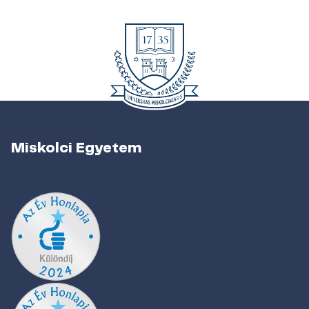
Miskolci Egyetem