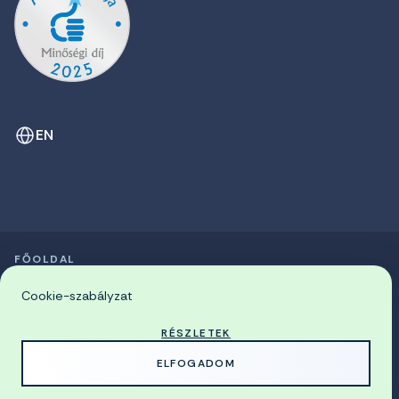
EN
FŐOLDAL
SZIMPÓZIUMOK LISTÁJA
© 2026 Miskolci Egyetem
Cookie-szabályzat
RÉSZLETEK
MADE WITH
BY
ELFOGADOM