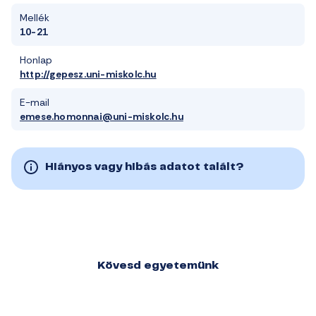
Mellék
10-21
Honlap
http://gepesz.uni-miskolc.hu
E-mail
emese.homonnai@uni-miskolc.hu
Hiányos vagy hibás adatot talált?
Kövesd egyetemünk