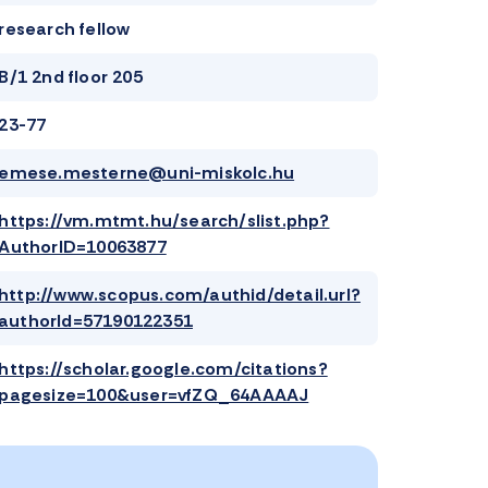
research fellow
B/1 2nd floor 205
23-77
emese.mesterne@uni-miskolc.hu
https://vm.mtmt.hu/search/slist.php?
AuthorID=10063877
http://www.scopus.com/authid/detail.url?
authorId=57190122351
https://scholar.google.com/citations?
pagesize=100&user=vfZQ_64AAAAJ