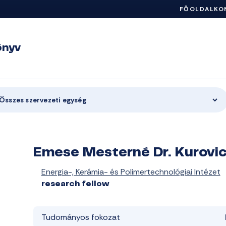
FŐOLDAL
KO
önyv
Összes szervezeti egység
Emese Mesterné Dr. Kurovi
Energia-, Kerámia- és Polimertechnológiai Intézet
research fellow
Tudományos fokozat