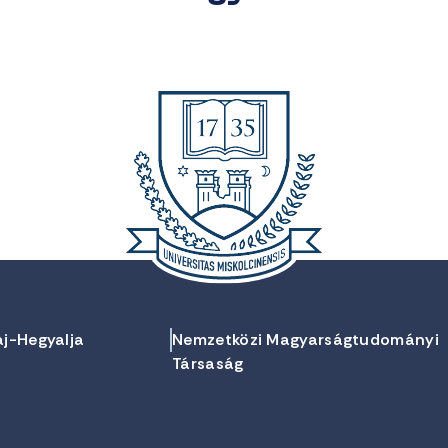
aj-Hegyalja
Nemzetközi Magyarságtudományi
Társaság