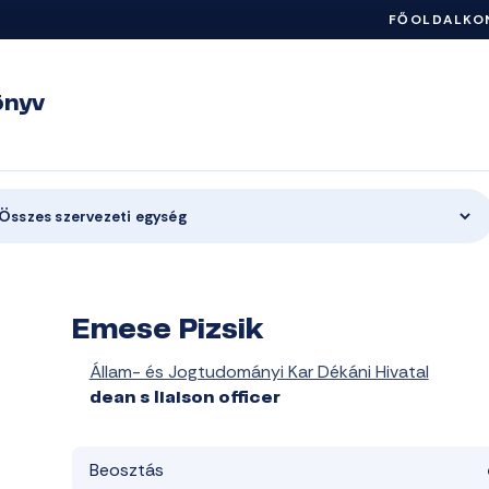
FŐOLDAL
KO
önyv
Összes szervezeti egység
Emese Pizsik
Állam- és Jogtudományi Kar Dékáni Hivatal
dean s liaison officer
Beosztás