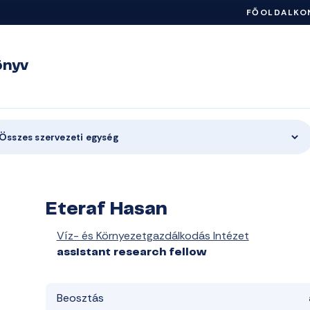
FŐOLDAL
KO
önyv
Összes szervezeti egység
Eteraf Hasan
Víz- és Környezetgazdálkodás Intézet
assistant research fellow
Beosztás