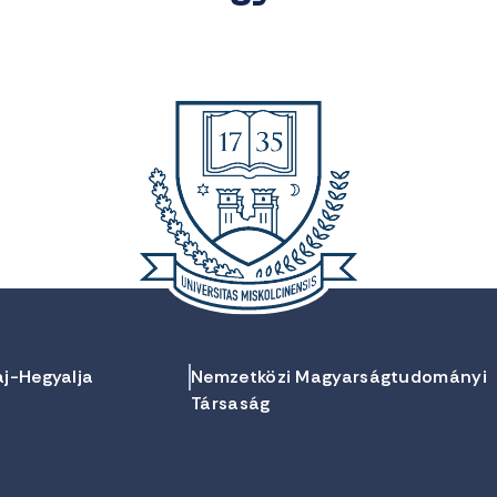
aj-Hegyalja
Nemzetközi Magyarságtudományi
Társaság