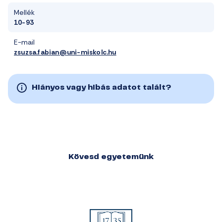
Mellék
10-93
E-mail
zsuzsa.fabian@uni-miskolc.hu
Hiányos vagy hibás adatot talált?
Kövesd egyetemünk