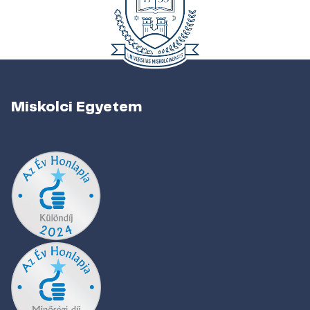
Miskolci Egyetem