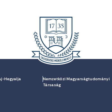
aj-Hegyalja
Nemzetközi Magyarságtudományi
Társaság