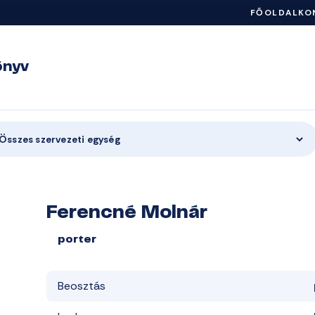
FŐOLDAL
KO
önyv
Összes szervezeti egység
Ferencné Molnár
porter
Beosztás