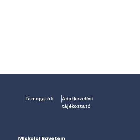
Támogatók
Adatkezelési
tájékoztató
Miskolci Egyetem