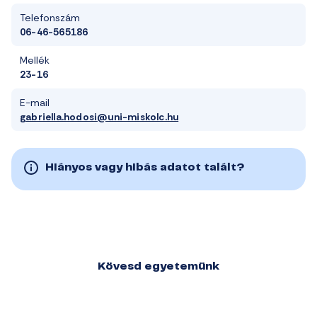
Telefonszám
06-46-565186
Mellék
23-16
E-mail
gabriella.hodosi@uni-miskolc.hu
Hiányos vagy hibás adatot talált?
Kövesd egyetemünk