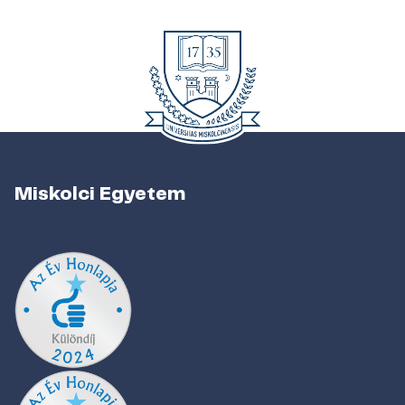
Miskolci Egyetem