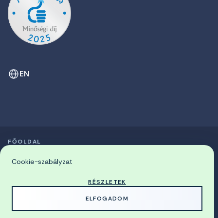
EN
FŐOLDAL
SZIMPÓZIUMOK LISTÁJA
© 2026 Miskolci Egyetem
Cookie-szabályzat
RÉSZLETEK
MADE WITH
BY
ELFOGADOM