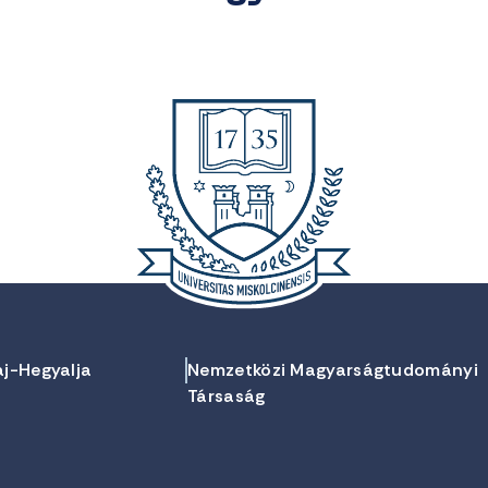
aj-Hegyalja
Nemzetközi Magyarságtudományi
Társaság