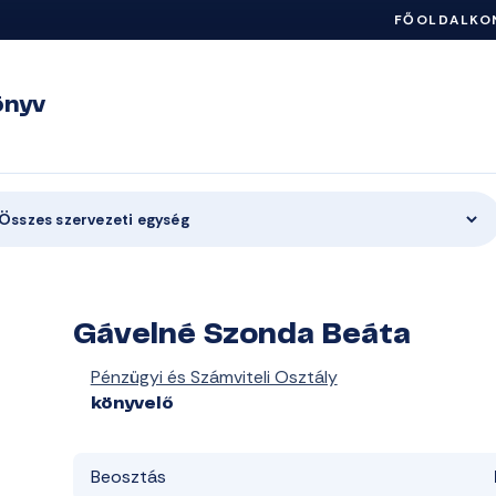
FŐOLDAL
KO
önyv
Összes szervezeti egység
Gávelné Szonda Beáta
Pénzügyi és Számviteli Osztály
könyvelő
Beosztás