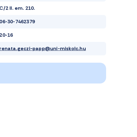
C/2 II. em. 210.
06-30-7462379
20-16
renata.geczi-papp@uni-miskolc.hu