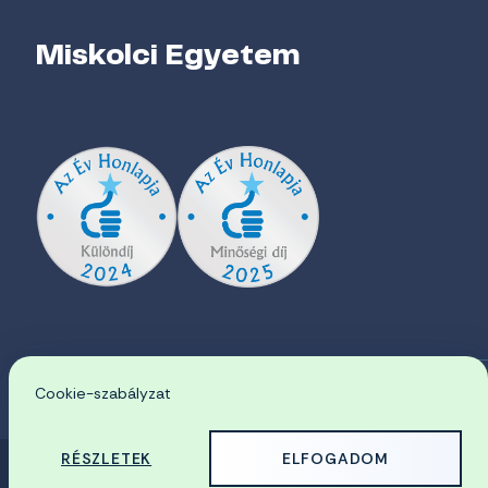
Miskolci Egyetem
Cookie-szabályzat
EN
RÉSZLETEK
ELFOGADOM
© 2026 Miskolci Egyetem