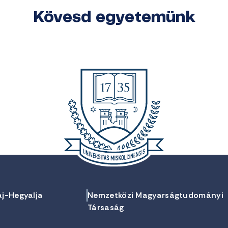
Kövesd egyetemünk
aj-Hegyalja
Nemzetközi Magyarságtudományi
Társaság