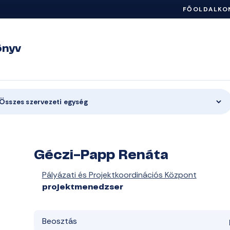
FŐOLDAL
KO
önyv
Összes szervezeti egység
Géczi-Papp Renáta
Pályázati és Projektkoordinációs Központ
projektmenedzser
Beosztás