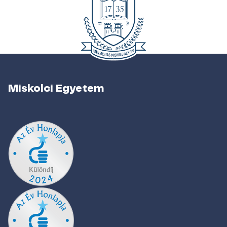
Miskolci Egyetem