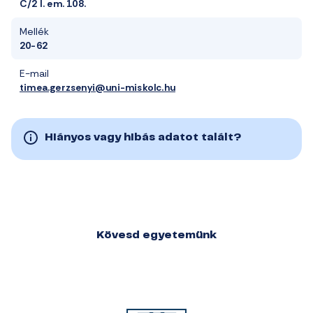
C/2 I. em. 108.
Mellék
20-62
E-mail
timea.gerzsenyi@uni-miskolc.hu
Hiányos vagy hibás adatot talált?
Kövesd egyetemünk