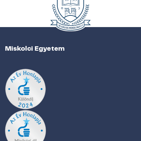
Miskolci Egyetem