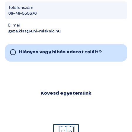
Telefonszám
06-46-555376
E-mail
geza.kiss@uni-miskolc.hu
Hiányos vagy hibás adatot talált?
Kövesd egyetemünk