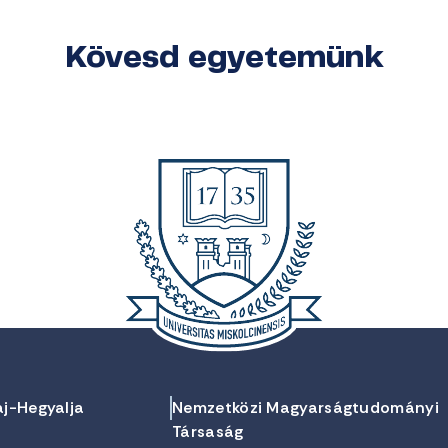
Kövesd egyetemünk
aj-Hegyalja
Nemzetközi Magyarságtudományi
Társaság