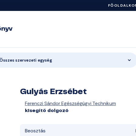
FŐOLDAL
KO
önyv
Összes szervezeti egység
Gulyás Erzsébet
Ferenczi Sándor Egészségügyi Technikum
kisegítő dolgozó
Beosztás