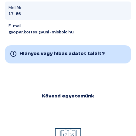
Mellék
17-66
E-mail
gyopar.kortesi@uni-miskolc.hu
Hiányos vagy hibás adatot talált?
Kövesd egyetemünk