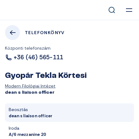
TELEFONKÖNYV
Központi telefonszám
+36 (46) 565-111
Gyopár Tekla Körtesi
Modern Filológiai Intézet
dean s liaison officer
Beosztás
dean s liaison officer
Iroda
A/6 mezzanine 20