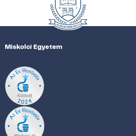
Miskolci Egyetem