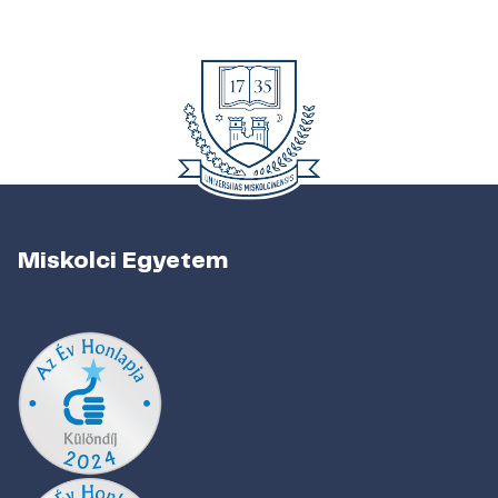
Miskolci Egyetem