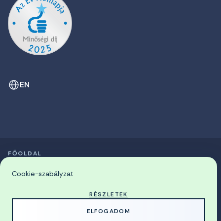
EN
FŐOLDAL
SZIMPÓZIUMOK LISTÁJA
© 2026 Miskolci Egyetem
Cookie-szabályzat
RÉSZLETEK
MADE WITH
BY
ELFOGADOM