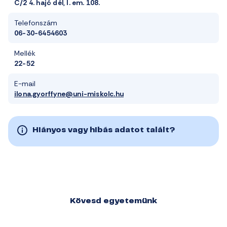
C/2 4. hajó dél, I. em. 108.
Telefonszám
06-30-6454603
Mellék
22-52
E-mail
ilona.gyorffyne@uni-miskolc.hu
Hiányos vagy hibás adatot talált?
Kövesd egyetemünk