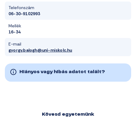
Telefonszám
06-30-9102993
Mellék
16-34
E-mail
gyorgy.balogh@uni-miskolc.hu
Hiányos vagy hibás adatot talált?
Kövesd egyetemünk