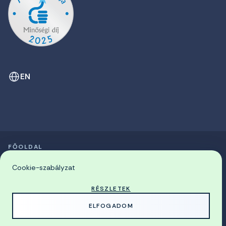
EN
FŐOLDAL
SZIMPÓZIUMOK LISTÁJA
© 2026 Miskolci Egyetem
Cookie-szabályzat
RÉSZLETEK
MADE WITH
BY
ELFOGADOM