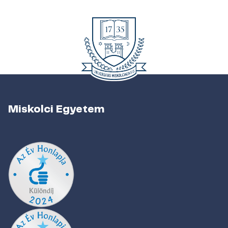
Miskolci Egyetem