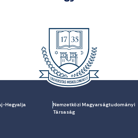
aj-Hegyalja
Nemzetközi Magyarságtudományi
Társaság