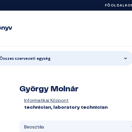
FŐOLDAL
KO
önyv
Összes szervezeti egység
György Molnár
Informatikai Központ
technician, laboratory technician
Beosztás