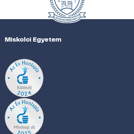
Miskolci Egyetem