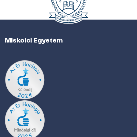
Miskolci Egyetem