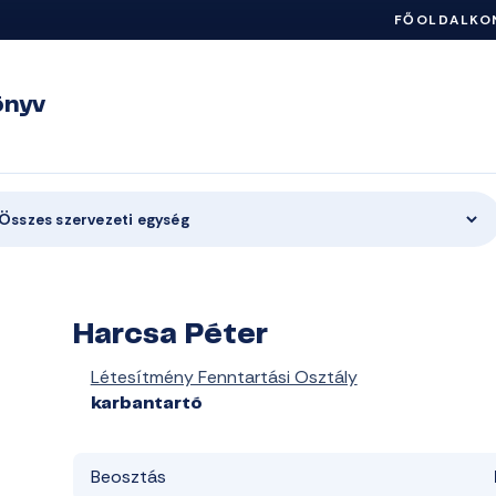
FŐOLDAL
KO
önyv
Összes szervezeti egység
Harcsa Péter
Létesítmény Fenntartási Osztály
karbantartó
Beosztás