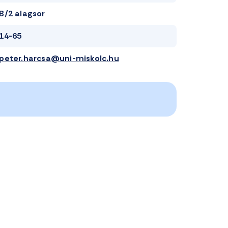
B/2 alagsor
14-65
peter.harcsa@uni-miskolc.hu