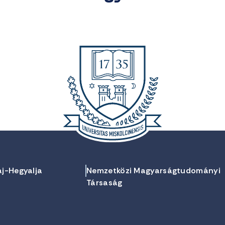
aj-Hegyalja
Nemzetközi Magyarságtudományi
Társaság