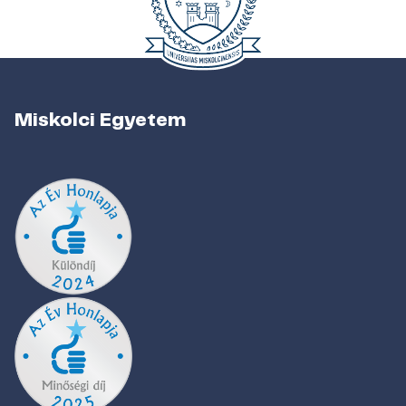
Miskolci Egyetem