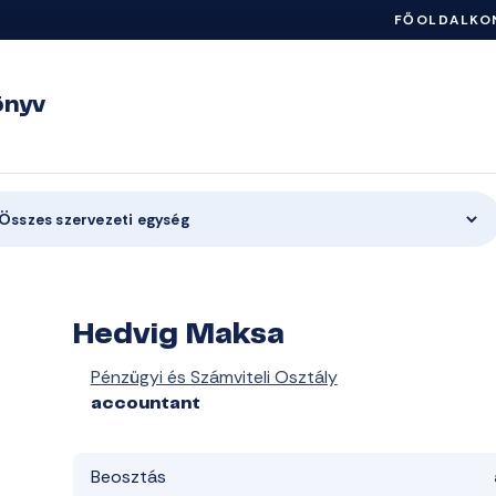
FŐOLDAL
KO
önyv
Összes szervezeti egység
Hedvig Maksa
Pénzügyi és Számviteli Osztály
accountant
Beosztás