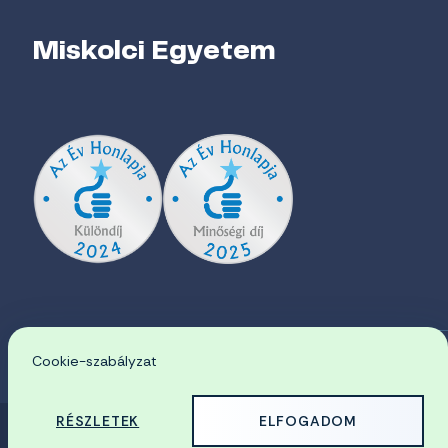
Miskolci Egyetem
Cookie-szabályzat
EN
RÉSZLETEK
ELFOGADOM
© 2026 Miskolci Egyetem