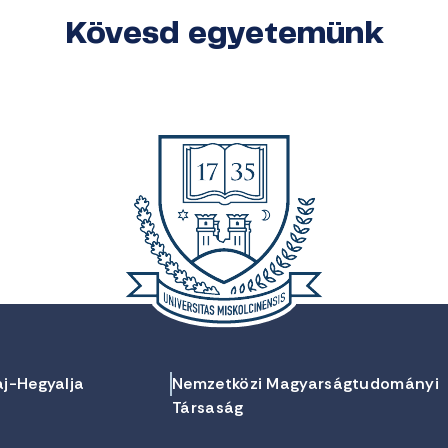
Kövesd egyetemünk
aj-Hegyalja
Nemzetközi Magyarságtudományi
Társaság