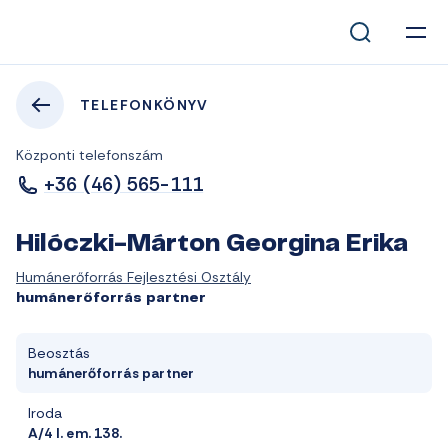
TELEFONKÖNYV
Központi telefonszám
+36 (46) 565-111
Hilóczki-Márton Georgina Erika
Humánerőforrás Fejlesztési Osztály
humánerőforrás partner
Beosztás
humánerőforrás partner
Iroda
A/4 I. em. 138.