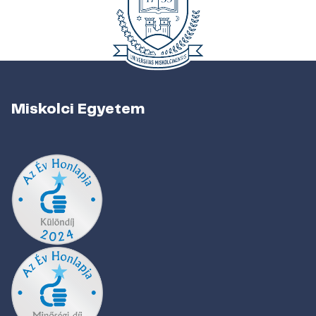
Miskolci Egyetem