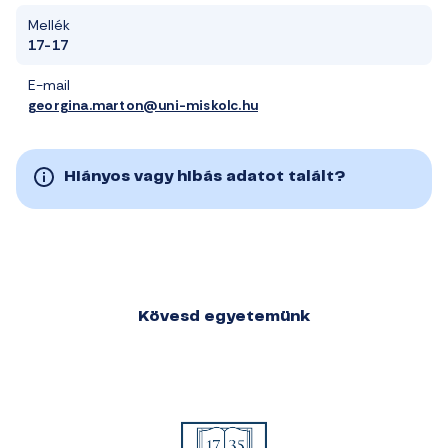
Mellék
17-17
E-mail
georgina.marton@uni-miskolc.hu
Hiányos vagy hibás adatot talált?
Kövesd egyetemünk